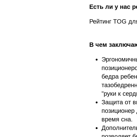
Есть ли у нас 
Рейтинг TOG для
В чем заключа
Эргономичны
позиционеро
бедра ребен
тазобедренн
"руки к серд
Защита от в
позиционер 
время сна.
Дополнитель
позволяет б