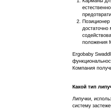
Карманы для
естественно
предотврати
Позиционер 
достаточно 
содействова
положения 
Ergobaby Swaddl
функциональност
Компания получ
Какой тип липу
Липучки, исполь
систему застеже