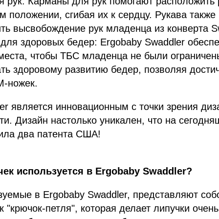
 рук: Карманы для рук помогают расположить 
м положении, сгибая их к сердцу. Рукава также
ть высвобождение рук младенца из конверта Sw
для здоровых бедер: Ergobaby Swaddler обесп
места, чтобы ТБС младенца не были ограничен
ть здоровому развитию бедер, позволяя дости
М-ножек.
er является инновационным с точки зрения диз
и. Дизайн настолько уникален, что на сегодня
ила два патента США!
чек используется в Ergobaby Swaddler?
зуемые в Ergobaby Swaddler, представляют со
к "крючок-петля", которая делает липучки очен