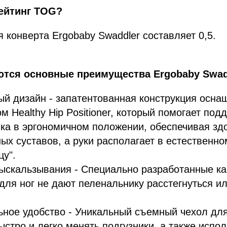
рейтинг TOG?
 конверта Ergobaby Swaddler составляет 0,5.
ются основные преимущества Ergobaby Swad
й дизайн - запатентованная конструкция осна
м Healthy Hip Positioner, который помогает под
ка в эргономичном положении, обеспечивая зд
ых суставов, а руки располагает в естественн
цу".
ыскальзывания - Специально разработанные ка
для ног не дают пеленальнику расстегнуться ил
ное удобство - Уникальный съемный чехол дл
ыстро и легко менять подгузники, а также испо