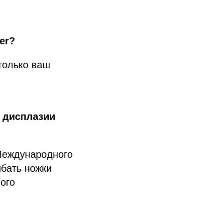
er?
только ваш
 дисплазии
 Международного
ибать ножки
ого