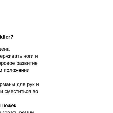
dler?
щена
держивать ноги и
оровое развитие
ом положении
рманы для рук и
и сместиться во
я ножек
льзовать ремни