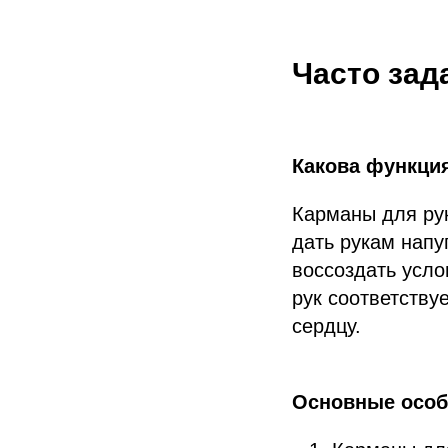
Часто за
Какова функци
Карманы для рук
дать рукам напу
воссоздать усло
рук соответству
сердцу.
Основные особ