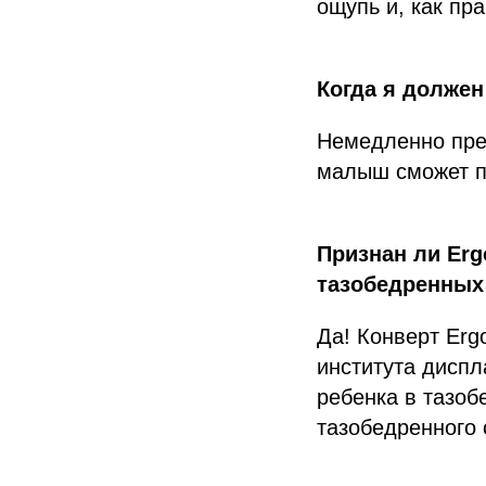
ощупь и, как пр
Когда я должен
Немедленно прек
малыш сможет п
Признан ли Er
тазобедренных
Да! Конверт Er
института диспл
ребенка в тазоб
тазобедренного 