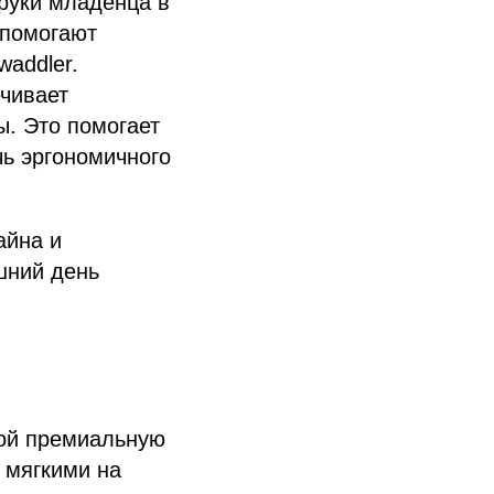
руки младенца в
 помогают
addler.
ечивает
ы. Это помогает
чь эргономичного
айна и
шний день
бой премиальную
ь мягкими на