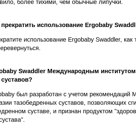
авило, более тихими, чем обычные липучки.
 прекратить использование Ergobaby Swaddl
ратите использование Ergobaby Swaddler, как 
еревернуться.
gobaby Swaddler Международным институтом
 суставов?
gobaby был разработан с учетом рекомендаций
азии тазобедренных суставов, позволяющих сг
едренном суставе, и признан продуктом "здоров
сустава".