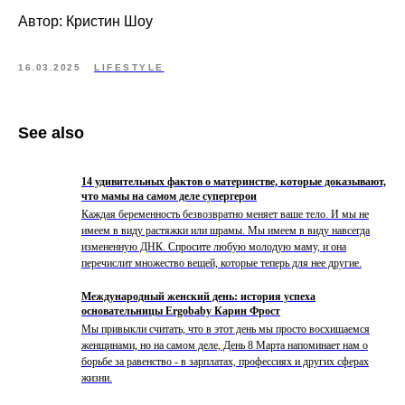
Автор: Кристин Шоу
16.03.2025
LIFESTYLE
See also
14 удивительных фактов о материнстве, которые доказывают,
что мамы на самом деле супергерои
Каждая беременность безвозвратно меняет ваше тело. И мы не
имеем в виду растяжки или шрамы. Мы имеем в виду навсегда
измененную ДНК. Спросите любую молодую маму, и она
перечислит множество вещей, которые теперь для нее другие.
Международный женский день: история успеха
основательницы Ergobaby Карин Фрост
Мы привыкли считать, что в этот день мы просто восхищаемся
женщинами, но на самом деле, День 8 Марта напоминает нам о
борьбе за равенство - в зарплатах, профессиях и других сферах
жизни.