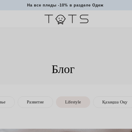
На все пледы -10% в разделе Одежда и Текстиль 💫
|
Блог
вье
Развитие
Lifestyle
Қазақша Оқу