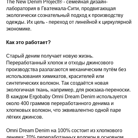
The New Denim Project® - семейная дизайн-
лаборатория в Гватемала-Сити, продвигающая
экологически сознательный подход к производству
одежды. Их цель - переход от линейной к циркулярной
экономике.
Как это работает?
Старый деним получает новую жизнь.
Переработанный хлопок и отходы джинсового
производства разлагаются механическим путём без
использования химикатов, красителей или
синтетических волокон. Так создаётся новая
экологичная ткань, например, для рюкзака-переноски.
В каждом Ergobaby Omni Dream Denim используется
около 400 граммов переработанного денима и
хлопковых волокон, что эквивалентно одной паре
лёгких джинсов.
Omni Dream Denim на 100% состоит из хлопкового
денима: 70% переработанных волокон в основном