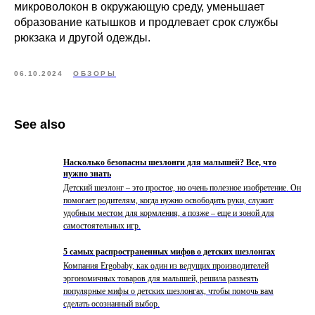
микроволокон в окружающую среду, уменьшает
образование катышков и продлевает срок службы
рюкзака и другой одежды.
06.10.2024
ОБЗОРЫ
See also
Насколько безопасны шезлонги для малышей? Все, что
нужно знать
Детский шезлонг – это простое, но очень полезное изобретение. Он
помогает родителям, когда нужно освободить руки, служит
удобным местом для кормления, а позже – еще и зоной для
самостоятельных игр.
5 самых распространенных мифов о детских шезлонгах
Компания Ergobaby, как один из ведущих производителей
эргономичных товаров для малышей, решила развеять
популярные мифы о детских шезлонгах, чтобы помочь вам
сделать осознанный выбор.