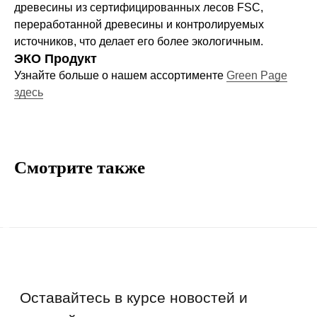
древесины из сертифицированных лесов FSC,
Договор-оферта
переработанной древесины и контролируемых
Политика конфиденциальности
источников, что делает его более экологичным.
Блог
ЭКО Продукт
Узнайте больше о нашем ассортименте
Green Page
Контакты
здесь
Информация
Руководства и инструкции
Смотрите также
FAQs
Как отличить подделку
Гарантия
Возврат
Промо-коды
Copyright © 2026 - TOTS Distribution Group