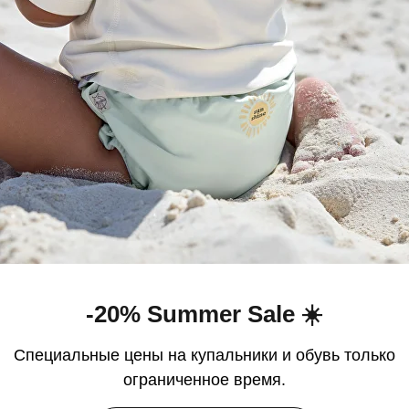
ентарий к заказу?
формления заказа?
олучил подтверждение заказа по электронной
заказа?
-20% Summer Sale ☀️
з после его оформления?
Специальные цены на купальники и обувь только
ограниченное время.