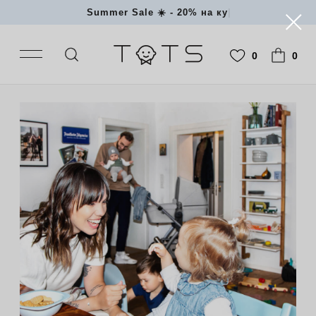
Summer Sale ☀️ - 2
|
0
0