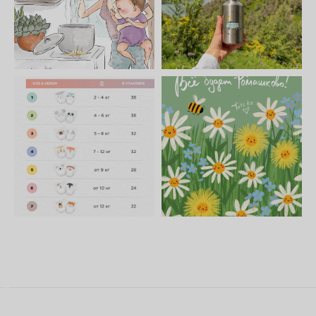
Руководства и инструкции
FAQs
Как отличить подделку
Гарантия
Возврат
Промо-коды
Copyright © 2026 - TOTS Distribution Group
Свидетельство на товарный знак
№83312 от 19.01.2018 года