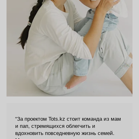
“За проектом Tots.kz стоит команда из мам
и пап, стремящихся облегчить и
вдохновить повседневную жизнь семей.
Мы видим свою миссию шире, чем просто
магазин детских товаров.
Наша философия – нести пользу,
предлагая самые практичные и
безопасные изделия, сделанные с учетом
эстетики, качества и сознательности.
Именно это отражает Cердце и
Душу Tots.kz! “
Ардак Рахметова,
мама двоих детей и основатель проекта