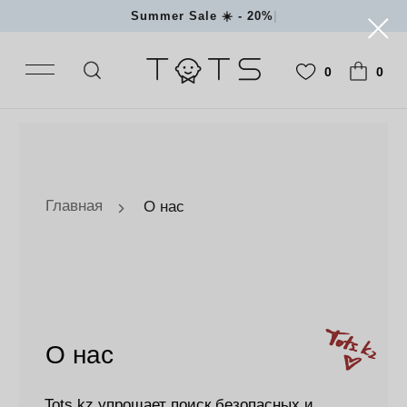
Summer Sale ☀️ - 20% на ку
|
0
0
Главная
О нас
О нас
Tots.kz упрощает поиск безопасных и
качественных продуктов для семей на
каждом этапе родительского путешествия.
Здесь вы можете учиться, делать покупки,
общаться и верить, что мы всегда будем
честны и прозрачны.