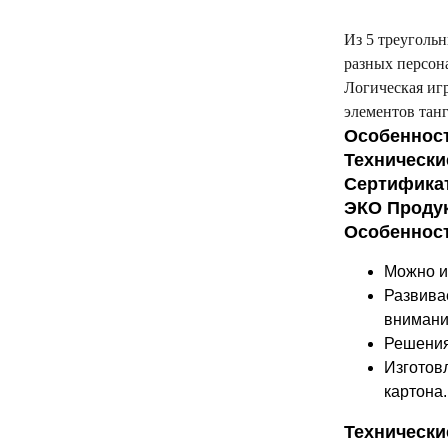
Из 5 треугольн
разных персона
Логическая игр
элементов танг
Особеннос
Технически
Сертифика
ЭКО Проду
Особеннос
Можно иг
Развива
внимани
Решения
Изготов
картона.
Технически