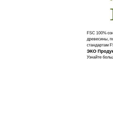
FSC 100% озн
древесины, п
стандартам F
ЭКО Проду
Узнайте боль