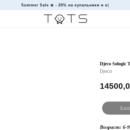
Summer Sale ☀️ - 20% на купал
|
Djeco Sologic
Djeco
14500,
В кор
Возраст: 6-9