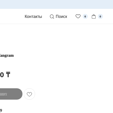
Контакты
Поиск
0
0
 Tangram
00
₸
зину
9