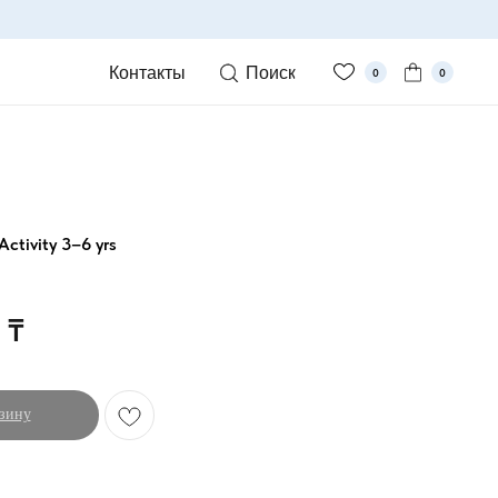
Контакты
Поиск
0
0
Activity 3–6 yrs
₸
зину