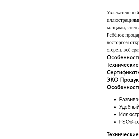
Увлекательный
иллюстрациями
концами, спец
Ребёнок процар
восторгом отк
стереть всё ср
Особенност
Технические
Сертификат
ЭКО Продук
Особенност
Развива
Удобный
Иллюстр
FSC®-се
Технические