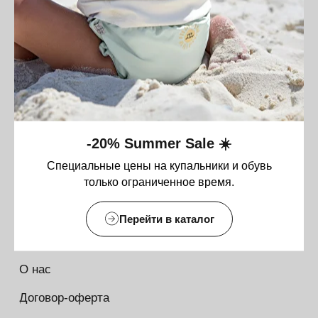
О нас
Договор-оферта
Политика конфиденциальности
Блог
Контакты
-20% Summer Sale ☀️
Информация
Специальные цены на купальники и обувь
Руководства и инструкции
только ограниченное время.
FAQs
Как отличить подделку
Перейти в каталог
Гарантия
Возврат
Промо-коды