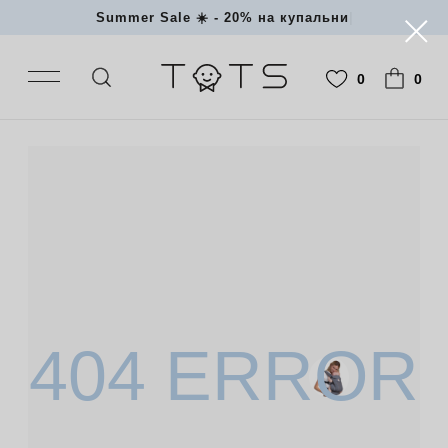
Summer Sale ☀️ - 20% на купальники
|
0
0
404 ERROR
К сожалению, данной страницы не
существует или она была удалена.
Возвращайтесь на главную, чтобы не
пропустить новинки в каталоге.