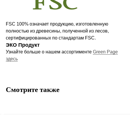
Компания
О нас
Договор-оферта
FSC 100% означает продукцию, изготовленную
Политика конфиденциальности
полностью из древесины, полученной из лесов,
сертифицированных по стандартам FSC.
Блог
ЭКО Продукт
Контакты
Узнайте больше о нашем ассортименте
Green Page
здесь
Информация
Руководства и инструкции
FAQs
Смотрите также
Как отличить подделку
Гарантия
Возврат
Промо-коды