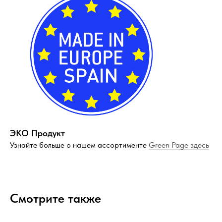
Компания
О нас
Договор-оферта
Политика конфиденциальности
Блог
Контакты
ЭКО Продукт
Узнайте больше о нашем ассортименте
Green Page здесь
Информация
Руководства и инструкции
FAQs
Как отличить подделку
Смотрите также
Гарантия
Возврат