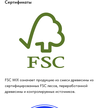
Сертификаты
FSC MIX означает продукцию из смеси древесины из
Оставайтесь в курсе новостей и
сертифицированных FSC лесов, переработанной
узнавайте первыми о наших новинках
древесины и контролируемых источников.