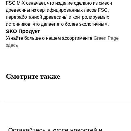
FSC MIX означает, что изделие сделано из смеси
О нас
древесины из сертифицированных лесов FSC,
Договор-оферта
переработанной древесины и контролируемых
Политика конфиденциальности
источников, что делает его более экологичным.
Блог
ЭКО Продукт
Контакты
Узнайте больше о нашем ассортименте
Green Page
здесь
Информация
Руководства и инструкции
Смотрите также
FAQs
Как отличить подделку
Гарантия
Возврат
Промо-коды