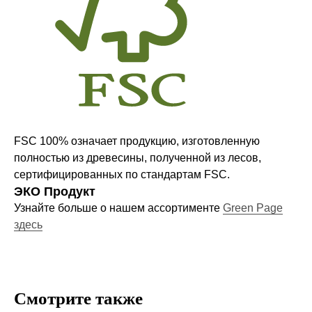
Компания
О нас
Договор-оферта
Политика конфиденциальности
FSC 100% означает продукцию, изготовленную
Блог
полностью из древесины, полученной из лесов,
Контакты
сертифицированных по стандартам FSC.
ЭКО Продукт
Узнайте больше о нашем ассортименте
Green Page
Информация
здесь
Руководства и инструкции
FAQs
Как отличить подделку
Смотрите также
Гарантия