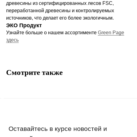
древесины из сертифицированных лесов FSC,
Договор-оферта
переработанной древесины и контролируемых
Политика конфиденциальности
источников, что делает его более экологичным.
Блог
ЭКО Продукт
Узнайте больше о нашем ассортименте
Green Page
Контакты
здесь
Информация
Руководства и инструкции
Смотрите также
FAQs
Как отличить подделку
Гарантия
Возврат
Промо-коды
Copyright © 2026 - TOTS Distribution Group