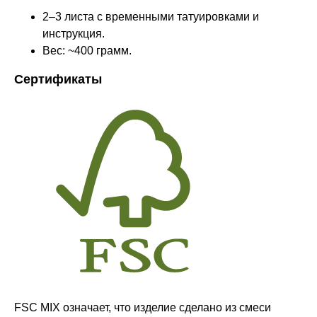
2–3 листа с временными татуировками и
инструкция.
Вес: ~400 грамм.
Сертификаты
Оставайтесь в курсе новостей и
узнавайте первыми о наших
новинках
Компания
FSC MIX означает, что изделие сделано из смеси
О нас