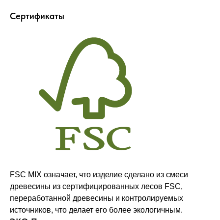
Сертификаты
Оставайтесь в курсе новостей и
узнавайте первыми о наших новинках
Компания
FSC MIX означает, что изделие сделано из смеси
древесины из сертифицированных лесов FSC,
О нас
переработанной древесины и контролируемых
Договор-оферта
источников, что делает его более экологичным.
Политика конфиденциальности