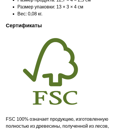
Размер упаковки: 13 × 3 × 4 см
Вес: 0,08 кг.
Сертификаты
Оставайтесь в курсе новостей и
узнавайте первыми о наших
новинках
Компания
О нас
FSC 100% означает продукцию, изготовленную
полностью из древесины, полученной из лесов,
Договор-оферта