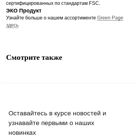
сертифицированных по стандартам FSC.
Политика конфиденциальности
ЭКО Продукт
Блог
Узнайте больше о нашем ассортименте
Green Page
Контакты
здесь
Информация
Руководства и инструкции
Смотрите также
FAQs
Как отличить подделку
Гарантия
Возврат
Промо-коды
Copyright © 2026 - TOTS Distribution Group
Свидетельство на товарный знак
№83312 от 19.01.2018 года