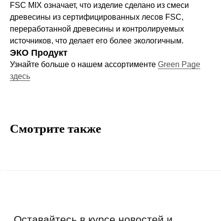
FSC MIX означает, что изделие сделано из смеси
О нас
древесины из сертифицированных лесов FSC,
Договор-оферта
переработанной древесины и контролируемых
Политика конфиденциальности
источников, что делает его более экологичным.
Блог
ЭКО Продукт
Контакты
Узнайте больше о нашем ассортименте
Green Page
здесь
Информация
Руководства и инструкции
Смотрите также
FAQs
Как отличить подделку
Гарантия
Возврат
Промо-коды