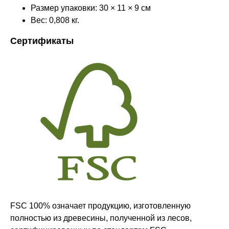
Размер упаковки: 30 × 11 × 9 см
Вес: 0,808 кг.
Сертификаты
Оставайтесь в курсе новостей и
узнавайте первыми о наших
новинках
Компания
О нас
FSC 100% означает продукцию, изготовленную
полностью из древесины, полученной из лесов,
Договор-оферта