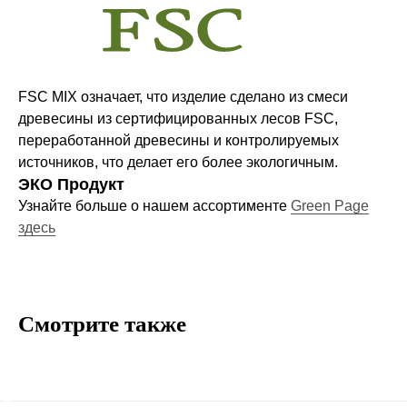
Компания
О нас
FSC MIX означает, что изделие сделано из смеси
Договор-оферта
древесины из сертифицированных лесов FSC,
Политика конфиденциальности
переработанной древесины и контролируемых
Блог
источников, что делает его более экологичным.
Контакты
ЭКО Продукт
Узнайте больше о нашем ассортименте
Green Page
здесь
Информация
Руководства и инструкции
FAQs
Смотрите также
Как отличить подделку
Гарантия
Возврат
Промо-коды