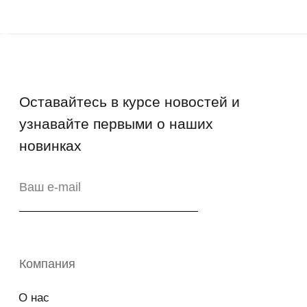
Руководства и инструкции
FAQs
Как отличить подделку
Гарантия
Возврат
Промо-коды
Copyright © 2026 - TOTS Distribution Group
Свидетельство на товарный знак
№83312 от 19.01.2018 года