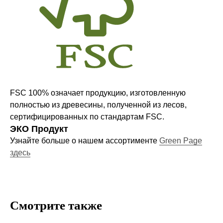
Оставайтесь в курсе новостей и
узнавайте первыми о наших
новинках
FSC 100% означает продукцию, изготовленную
полностью из древесины, полученной из лесов,
Компания
сертифицированных по стандартам FSC.
О нас
ЭКО Продукт
Договор-оферта
Узнайте больше о нашем ассортименте
Green Page
Политика конфиденциальности
здесь
Блог
Контакты
Смотрите также
Информация