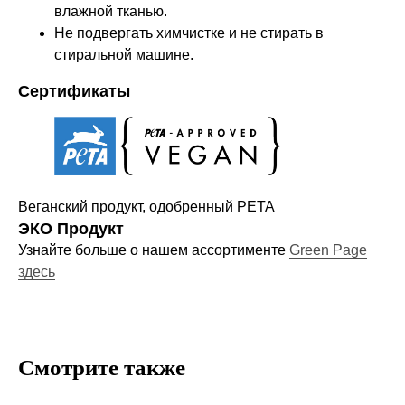
влажной тканью.
Не подвергать химчистке и не стирать в
Оставайтесь в курсе новостей и
стиральной машине.
узнавайте первыми о наших
новинках
Сертификаты
Компания
Веганский продукт, одобренный PETA
О нас
ЭКО Продукт
Договор-оферта
Узнайте больше о нашем ассортименте
Green Page
здесь
Политика конфиденциальности
Блог
Контакты
Смотрите также
Информация