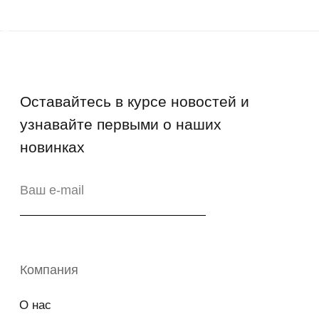
Руководства и инструкции
FAQs
Как отличить подделку
Гарантия
Возврат
Промо-коды
Copyright © 2026 - TOTS Distribution Group
Свидетельство на товарный знак
№83312 от 19.01.2018 года