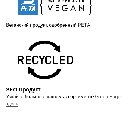
Оставайтесь в курсе новостей и
Веганский продукт, одобренный PETA
узнавайте первыми о наших
новинках
Компания
О нас
ЭКО Продукт
Договор-оферта
Узнайте больше о нашем ассортименте
Green Page
Политика конфиденциальности
здесь
Блог
Контакты