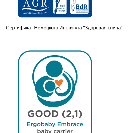
узнавайте первыми о наших
новинках
Сертификат Немецкого Института "Здоровая спина"
Компания
О нас
Договор-оферта
Политика конфиденциальности
Блог
Контакты
Информация
Руководства и инструкции
FAQs