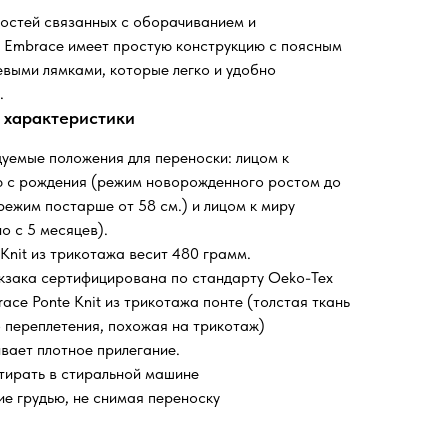
остей связанных с оборачиванием и
 Embrace имеет простую конструкцию с поясным
евыми лямками, которые легко и удобно
.
 характеристики
уемые положения для переноски: лицом к
 с рождения (режим новорожденного ростом до
 режим постарше от 58 см.) и лицом к миру
о с 5 месяцев).
Knit из трикотажа весит 480 грамм.
кзака сертифицирована по стандарту Oeko-Tex
race Ponte Knit из трикотажа понте (толстая ткань
 переплетения, похожая на трикотаж)
вает плотное прилегание.
ирать в стиральной машине
е грудью, не снимая переноску