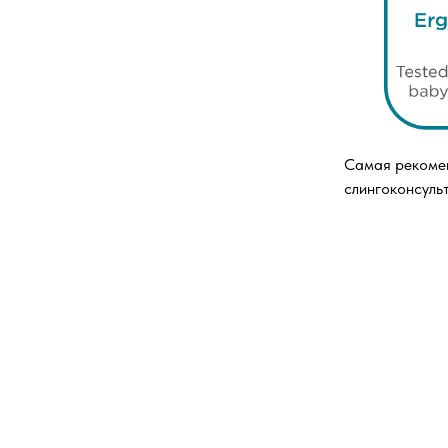
Самая рекомен
слингоконсуль