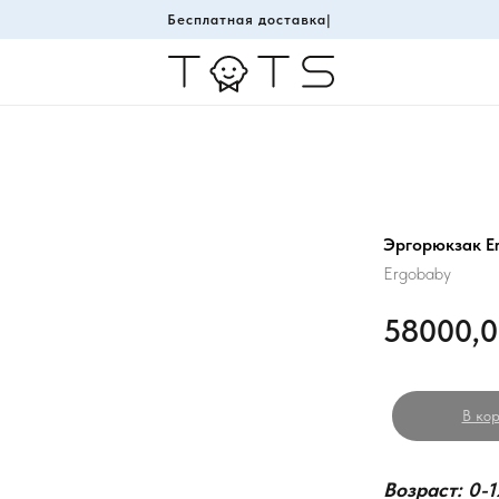
Беспла
|
Эргорюкзак Er
Ergobaby
58000,
В кор
Возраст: 0-12