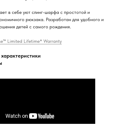
ает в себе уют слинг-шарфа с простотой и
ономичного рюкзака. Разработан для удобного и
ошения детей с самого рождения.
e™ Limited Lifetime* Warranty
 характеристики
ы