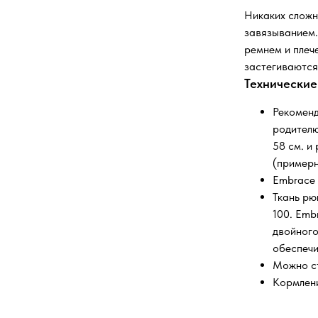
Никаких сложн
завязыванием.
ремнем и плеч
застегиваются
Технические
Рекоменд
родителю
58 см. и
(примерн
Embrace 
Ткань рю
100. Emb
двойного
обеспечи
Можно ст
Кормлени