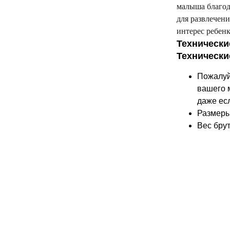
малыша благод
для развлечен
интерес ребенк
Технически
Технически
Пожалуй
вашего 
даже ес
Размеры 
Вес брут