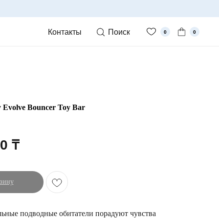
Контакты
Поиск
0
0
 Evolve Bouncer Toy Bar
00
₸
зину
льные подводные обитатели порадуют чувства