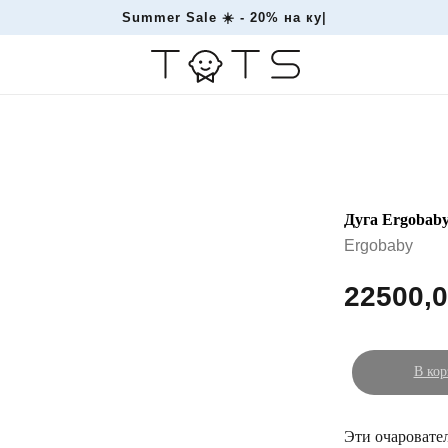
Summer Sale ☀️ - 20%
|
Дуга Ergobaby
Ergobaby
22500,
В кор
Эти очаровате