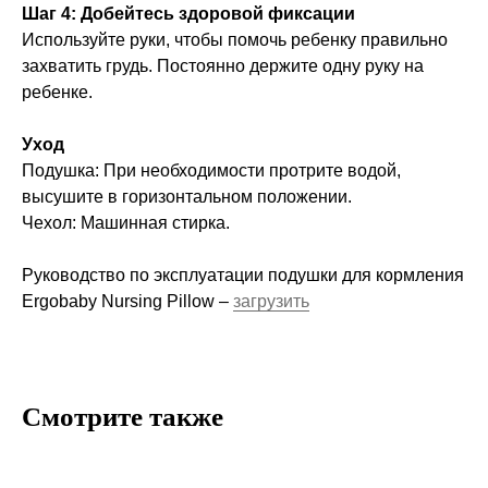
Шаг 4: Добейтесь здоровой фиксации
Используйте руки, чтобы помочь ребенку правильно
захватить грудь. Постоянно держите одну руку на
Компания
ребенке.
О нас
Договор-оферта
Уход
Политика конфиденциальности
Подушка: При необходимости протрите водой,
высушите в горизонтальном положении.
Блог
Чехол: Машинная стирка.
Контакты
Руководство по эксплуатации подушки для кормления
Ergobaby Nursing Pillow –
загрузить
Информация
Руководства и инструкции
FAQs
Как отличить подделку
Смотрите также
Гарантия
Возврат