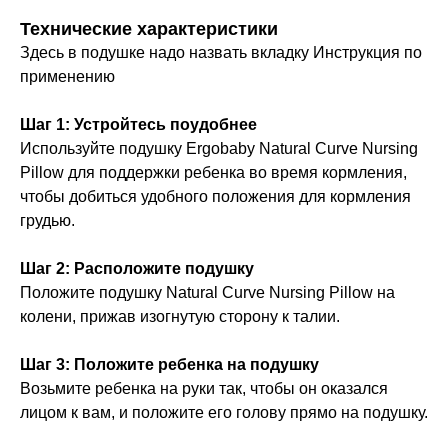
Технические характеристики
Здесь в подушке надо назвать вкладку Инструкция по
применению
Шаг 1: Устройтесь поудобнее
Используйте подушку Ergobaby Natural Curve Nursing
Pillow для поддержки ребенка во время кормления,
чтобы добиться удобного положения для кормления
грудью.
Шаг 2: Расположите подушку
Положите подушку Natural Curve Nursing Pillow на
колени, прижав изогнутую сторону к талии.
Оставайтесь в курсе новостей и
узнавайте первыми о наших
Шаг 3: Положите ребенка на подушку
новинках
Возьмите ребенка на руки так, чтобы он оказался
лицом к вам, и положите его голову прямо на подушку.