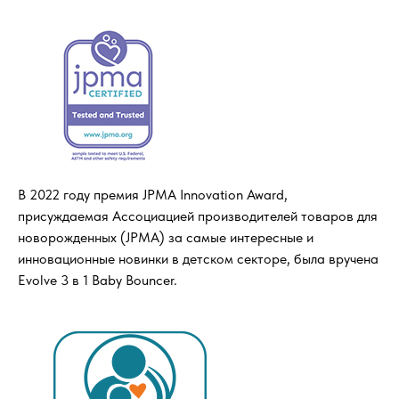
Компания
О нас
Договор-оферта
Политика конфиденциальности
Блог
Контакты
В 2022 году премия JPMA Innovation Award,
Информация
присуждаемая Ассоциацией производителей товаров для
Руководства и инструкции
новорожденных (JPMA) за самые интересные и
FAQs
инновационные новинки в детском секторе, была вручена
Evolve 3 в 1 Baby Bouncer.
Как отличить подделку
Гарантия
Возврат
Промо-коды