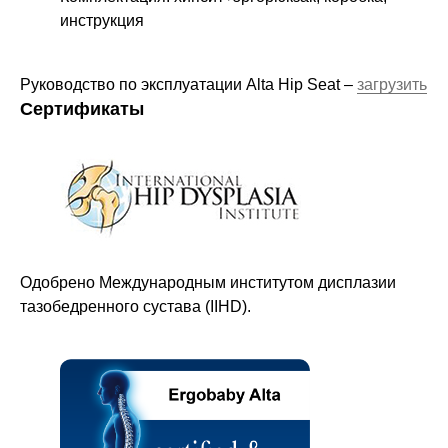
инструкция
Руководство по эксплуатации Alta Hip Seat –
загрузить
Сертификаты
Оставайтесь в курсе новостей и
узнавайте первыми о наших
новинках
Одобрено Международным институтом дисплазии
тазобедренного сустава (IIHD).
Компания
О нас
Договор-оферта