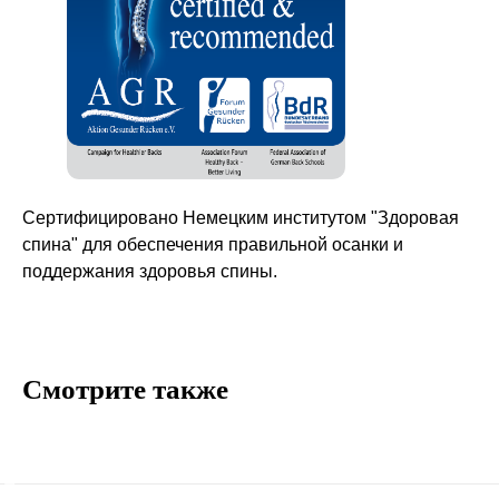
Политика конфиденциальности
Блог
Контакты
Информация
Руководства и инструкции
FAQs
Сертифицировано Немецким институтом "Здоровая
спина" для обеспечения правильной осанки и
Как отличить подделку
поддержания здоровья спины.
Гарантия
Возврат
Промо-коды
Смотрите также
Copyright © 2026 - TOTS Distribution Group
Свидетельство на товарный знак
№83312 от 19.01.2018 года