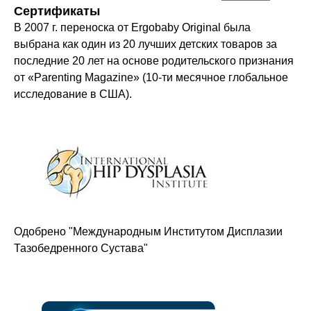
Сертификаты
В 2007 г. переноска от Ergobaby Original была
выбрана как один из 20 лучших детских товаров за
последние 20 лет на основе родительского признания
от «Parenting Magazine» (10-ти месячное глобальное
исследование в США).
Оставайтесь в курсе новостей и
узнавайте первыми о наших
новинках
Одобрено "Международным Институтом Дисплазии
Компания
Тазобедренного Сустава"
О нас
Договор-оферта