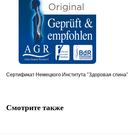
Политика конфиденциальности
Блог
Контакты
Информация
Руководства и инструкции
FAQs
Как отличить подделку
Сертификат Немецкого Института "Здоровая спина"
Гарантия
Возврат
Промо-коды
Смотрите также
Copyright © 2026 - TOTS Distribution Group
Свидетельство на товарный знак
№83312 от 19.01.2018 года