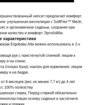
ершенствованный хипсит предлагает комфорт
вне: улучшенная вентиляция с SoftFlex™ Mesh,
яс и эргономичное сиденье, сохраняя при
рное качество и комфорт Эргобэйби.
е характеристики
кзак Ergobaby Alta можно использовать в 2-х
омощи рук с пристегнутой спинкой: лицом к
иру и на спине;
та (только база): наклон для кормления, лицом
 миру и на бедре.
 от 6 месяцев (вес не менее 7,7 кг) до 4 лет
л: 100% полиэстер
ашинная стирка. Перед стиркой обязательно
 пенопластовую основу сиденья и застегните
ежки и пряжки.