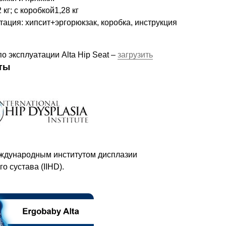
 кг; с коробкой1,28 кг
ация: хипсит+эргорюкзак, коробка, инструкция
о эксплуатации Alta Hip Seat –
загрузить
ты
ждународным институтом дисплазии
о сустава (IIHD).