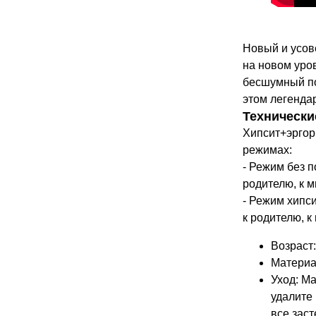
Новый и усов
на новом уро
бесшумный по
этом легенда
Технически
Хипсит+эргорю
режимах:
- Режим без п
родителю, к м
- Режим хипси
к родителю, к
Возраст:
Материа
Уход: М
удалите
все заст