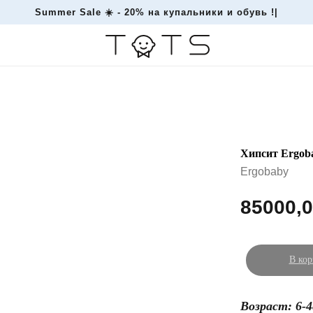
Summer Sale ☀️ - 20% на купальники и обувь !
|
Хипсит Ergobab
Ergobaby
85000,
В кор
Возраст: 6-48