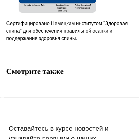
Информация
Сертифицировано Немецким институтом "Здоровая
Руководства и инструкции
спина" для обеспечения правильной осанки и
FAQs
поддержания здоровья спины.
Как отличить подделку
Гарантия
Возврат
Смотрите также
Промо-коды
Copyright © 2026 - TOTS Distribution Group
Свидетельство на товарный знак
№83312 от 19.01.2018 года