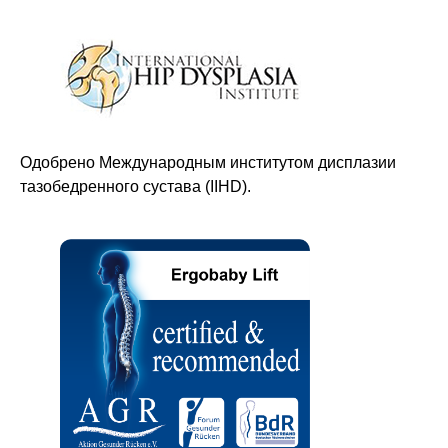
Оставайтесь в курсе новостей и
узнавайте первыми о наших
новинках
Одобрено Международным институтом дисплазии
тазобедренного сустава (IIHD).
Компания
О нас
Договор-оферта
Политика конфиденциальности
Блог
Контакты