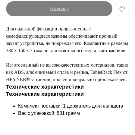
Возврат
В корзину
Промо-коды
Для надежной фиксации прорезиненные
самофиксирующиеся зажимы обеспечивают прочный
Copyright © 2026 - TOTS Distribution Group
Свидетельство на товарный знак
захват устройства, не повреждая его. Компактные размеры
№83312 от 19.01.2018 года
380 x 160 x 75 мм не занимают много места в автомобиле.
Изготовленный из высококачественных материалов, таких
как ABS, алюминиевый сплав и резина, TabletRack Flex от
HEYNER® устойчив, прочен и визуально привлекателен.
Технические характеристики
Технические характеристики
Комплект поставки: 1 держатель для планшета
Вес с упаковкой: 531 грамм