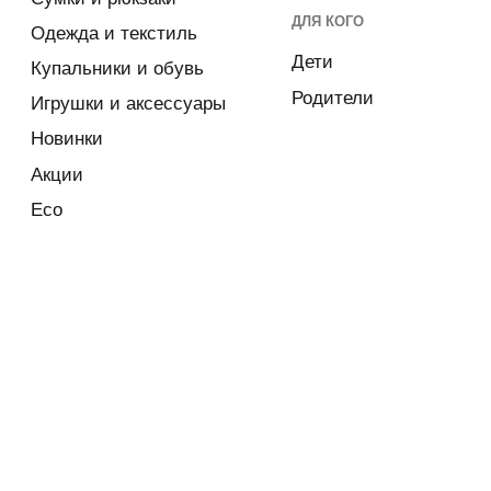
Смотрите
Эко-купальники
Посуда без-БПА
игрушки в
разделе FSC
Назад