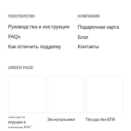
Смотрите
Эко-купальники
Посуда без-БПА
игрушки в
разделе FSC
БРЕНДЫ
КАТАЛОГ
Все товары
Ergobaby
Эко-уход
Kit & Kin
Слинги и эргорюкзаки
LÄSSIG
Коляски
Djeco
Автокресла
Heyner Germany
Детская комната
Moon
Товары для кормления
reer GmbH
Cумки и рюкзаки
ДЛЯ КОГО
Одежда и текстиль
Дети
Купальники и обувь
Родители