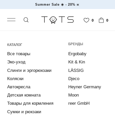
Summer Sale ☀️
|
0
0
БРЕНДЫ
КАТАЛОГ
Все товары
Ergobaby
Эко-уход
Kit & Kin
Слинги и эргорюкзаки
LÄSSIG
Коляски
Djeco
Автокресла
Heyner Germany
Детская комната
Moon
Товары для кормления
reer GmbH
Cумки и рюкзаки
ДЛЯ КОГО
Одежда и текстиль
Дети
Купальники и обувь
Родители
Игрушки и аксессуары
Новинки
Акции