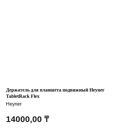
Компания
О нас
Договор-оферта
Политика конфиденциальности
Блог
Контакты
Информация
Держатель для планшета подвижный Heyner
TabletRack Flex
Руководства и инструкции
Heyner
FAQs
14000,00
₸
Как отличить подделку
Гарантия