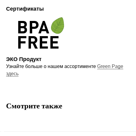
узнавайте первыми о наших
Сертификаты
новинках
Компания
ЭКО Продукт
О нас
Узнайте больше о нашем ассортименте
Green Page
Договор-оферта
здесь
Политика конфиденциальности
Блог
Контакты
Смотрите также
Информация
Руководства и инструкции