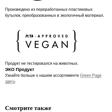
Произведено из переработанных пластиковых
бутылок, преобразованных в экологичный материал.
Компания
О нас
Договор-оферта
Политика конфиденциальности
Блог
Контакты
Продукт не тестировался на животных.
ЭКО Продукт
Узнайте больше о нашем ассортименте
Green Page
Информация
здесь
Руководства и инструкции
FAQs
Как отличить подделку
Смотрите также
Гарантия