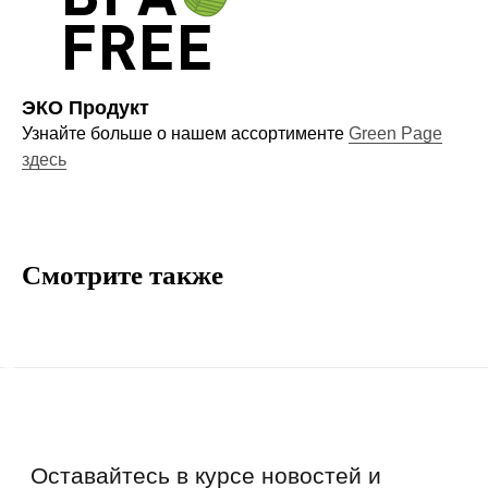
ЭКО Продукт
Компания
Узнайте больше о нашем ассортименте
Green Page
О нас
здесь
Договор-оферта
Политика конфиденциальности
Блог
Смотрите также
Контакты
Информация
Руководства и инструкции
FAQs
Как отличить подделку
Гарантия