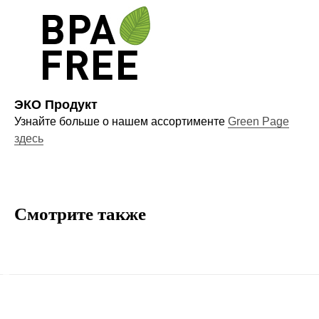
новинках
Компания
ЭКО Продукт
О нас
Узнайте больше о нашем ассортименте
Green Page
здесь
Договор-оферта
Политика конфиденциальности
Блог
Контакты
Смотрите также
Информация
Руководства и инструкции
FAQs
Как отличить подделку