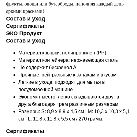
фрукты, овощи или бутерброды, наполняя каждый день
яркими красками!
Состав и уход
Сертификаты
ЭКО Продукт
Состав и уход
Материал крышки: полипропилен (PP)
Материал контейнера: нержавеющая сталь
Не содержит бисфенол А
Прочные, нейтральные к запахам и вкусам
Легкие в уходе, подходят для мытья в
посудомоечной машине
Экономят место, легко складываются друг в
друга благодаря трем различным размерам
Размеры: S: 8,9 x 8,9 x 4,5 см | M: 10,3 x 10,3 x 5,1
см | L: 11,8 x 11,8 x 5,5 см / 270 грамм.
Оставайтесь в курсе новостей и
Сертификаты
узнавайте первыми о наших