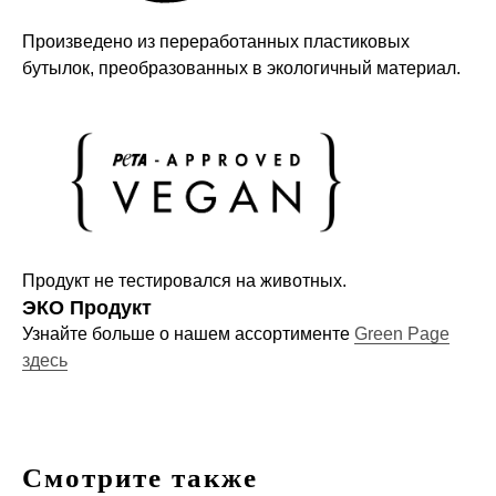
Произведено из переработанных пластиковых
бутылок, преобразованных в экологичный материал.
Компания
О нас
Договор-оферта
Политика конфиденциальности
Блог
Контакты
Продукт не тестировался на животных.
ЭКО Продукт
Узнайте больше о нашем ассортименте
Green Page
Информация
здесь
Руководства и инструкции
FAQs
Как отличить подделку
Смотрите также
Гарантия