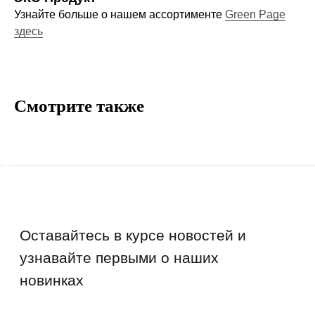
Узнайте больше о нашем ассортименте
Green Page
Компания
здесь
О нас
Договор-оферта
Политика конфиденциальности
Смотрите также
Блог
Контакты
Информация
Руководства и инструкции
FAQs
Как отличить подделку
Гарантия
Возврат
Промо-коды