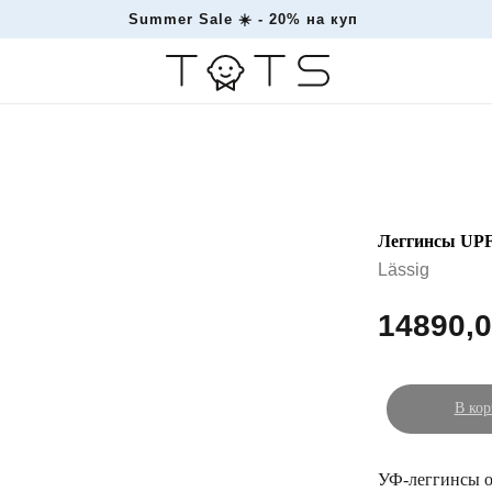
Summer Sale ☀️ - 2
|
Леггинсы UPF6
Lässig
14890,
В кор
УФ-леггинсы о