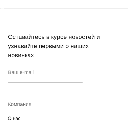
Руководства и инструкции
FAQs
Как отличить подделку
Гарантия
Возврат
Промо-коды
Copyright © 2026 - TOTS Distribution Group
Свидетельство на товарный знак
№83312 от 19.01.2018 года