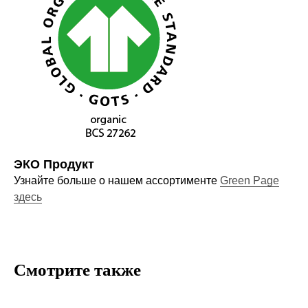
Оставайтесь в курсе новостей и
узнавайте первыми о наших
новинках
Компания
О нас
ЭКО Продукт
Узнайте больше о нашем ассортименте
Green Page
Договор-оферта
здесь
Политика конфиденциальности
Блог
Контакты
Смотрите также
Информация