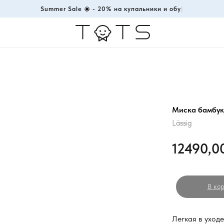
Summer Sale ☀️ - 20% на купальники и обувь !
|
Миска бамбук/
Lässig
12490,0
В кор
Легкая в уходе