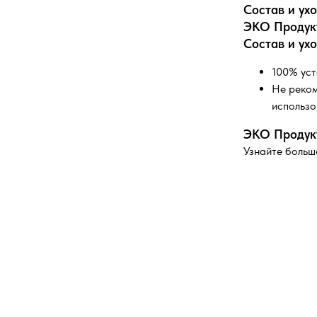
Состав и ух
ЭКО Продук
Состав и ух
100% уст
Не реком
использо
ЭКО Продук
Узнайте больш