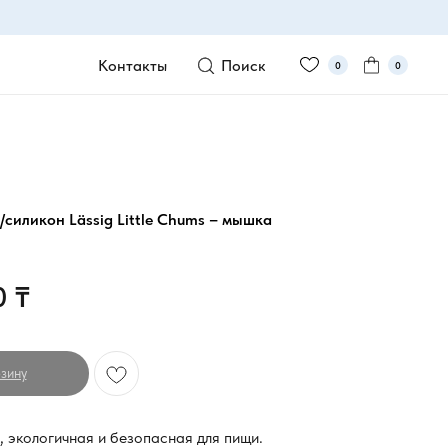
Контакты
Поиск
0
0
силикон Lässig Little Chums – мышка
0
₸
зину
, экологичная и безопасная для пищи.