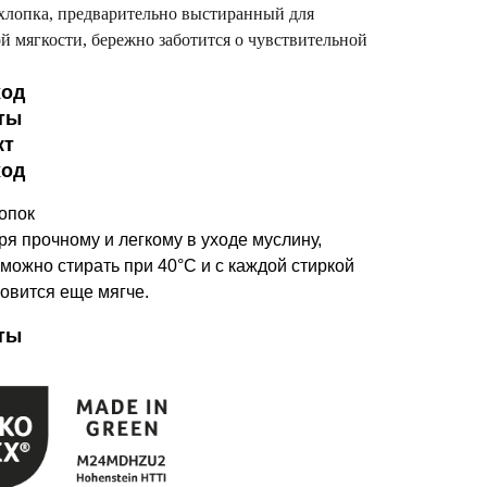
 хлопка, предварительно выстиранный для
й мягкости, бережно заботится о чувствительной
ход
ты
кт
ход
опок
я прочному и легкому в уходе муслину,
можно стирать при 40°C и с каждой стиркой
новится еще мягче.
ты