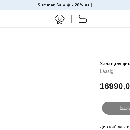
Summer Sale ☀️ -
|
Халат для дет
Lässig
16990,
В кор
Детский халат