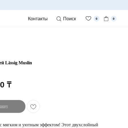
Контакты
Поиск
0
0
ей Lässig Muslin
00
₸
зину
 с мягким и уютным эффектом! Этот двухслойный