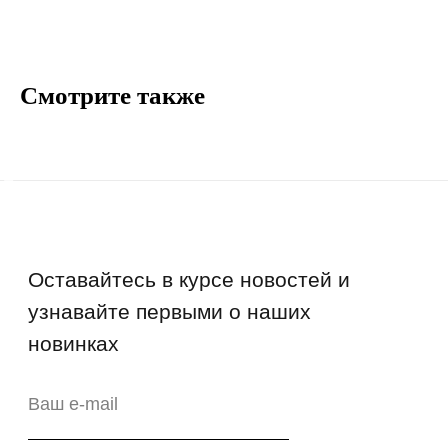
Контакты
Информация
Смотрите также
Руководства и инструкции
FAQs
Как отличить подделку
Гарантия
Возврат
Промо-коды
Copyright © 2026 - TOTS Distribution Group
Свидетельство на товарный знак
№83312 от 19.01.2018 года