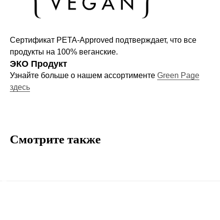
О нас
Договор-оферта
Сертификат PETA-Approved подтверждает, что все
Политика конфиденциальности
продукты на 100% веганские.
Блог
ЭКО Продукт
Контакты
Узнайте больше о нашем ассортименте
Green Page
здесь
Информация
Руководства и инструкции
FAQs
Смотрите также
Как отличить подделку
Гарантия
Возврат
Промо-коды