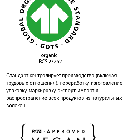
Стандарт контролирует производство (включая
трудовые отношения), переработку, изготовление,
Оставайтесь в курсе новостей и
упаковку, маркировку, экспорт, импорт и
узнавайте первыми о наших
распространение всех продуктов из натуральных
новинках
волокон.
Компания