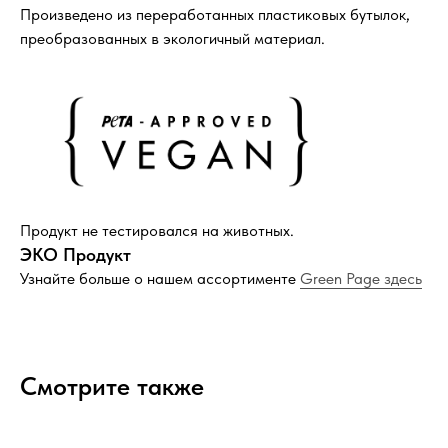
Произведено из переработанных пластиковых бутылок,
преобразованных в экологичный материал.
Компания
О нас
Договор-оферта
Политика конфиденциальности
Блог
Контакты
Продукт не тестировался на животных.
ЭКО Продукт
Узнайте больше о нашем ассортименте
Green Page здесь
Информация
Руководства и инструкции
FAQs
Как отличить подделку
Смотрите также
Гарантия
Возврат