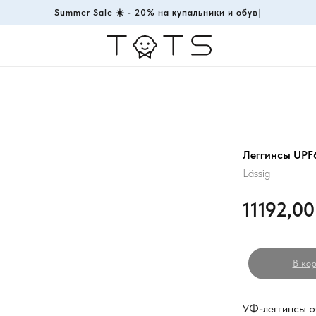
Summer Sale ☀️ - 20% на купальни
|
Леггинсы UPF6
Lässig
11192,00
В кор
УФ-леггинсы о