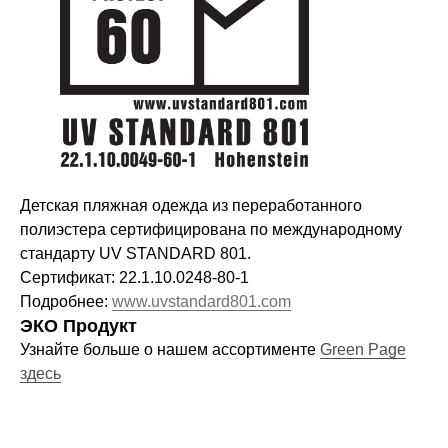
новинках
Компания
О нас
Договор-оферта
Детская пляжная одежда из переработанного
Политика конфиденциальности
полиэстера сертифицирована по международному
стандарту UV STANDARD 801.
Блог
Сертификат: 22.1.10.0248-80-1
Контакты
Подробнее:
www.uvstandard801.com
ЭКО Продукт
Узнайте больше о нашем ассортименте
Green Page
Информация
здесь
Руководства и инструкции
FAQs
Как отличить подделку