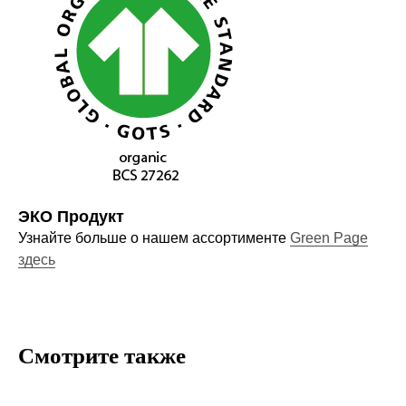
Оставайтесь в курсе новостей и
узнавайте первыми о наших
новинках
Компания
О нас
ЭКО Продукт
Узнайте больше о нашем ассортименте
Green Page
Договор-оферта
здесь
Политика конфиденциальности
Блог
Контакты
Смотрите также
Информация