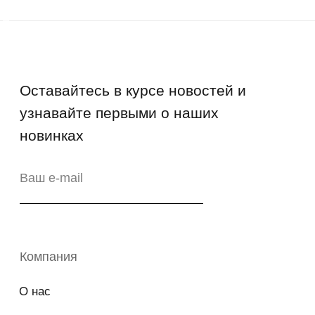
Руководства и инструкции
FAQs
Как отличить подделку
Гарантия
Возврат
Промо-коды
Copyright © 2026 - TOTS Distribution Group
Свидетельство на товарный знак
№83312 от 19.01.2018 года